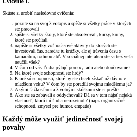
Cvičenie 1.
Skúste si urobiť nasledovné cvičenia:
pozrite sa na svoj životopis a spíšte si všetky práce v ktorých
ste pracovali
spíšte si všetky školy, ktoré ste absolvovali, kurzy, knihy,
ktoré ste prečítali
napíšte si všetky voľnočasové aktivity do ktorých ste
investovali čas, zaraďte tu krúžky, ale aj trávenia času s
kamarátmi, rodinou atď. V sociálnej interakcii ste sa tiež veľa
naučili však?
V čom od vás ľudia pýtajú pomoc, radu alebo doučovanie?
Na ktoré svoje schopnosti ste hrdý?
Ktoré sú schopnosti, ktoré by ste chceli získať už dávno v
mladšom veku? V čom by ste poradili svojmu mladšiemu ja?
Akými ťažkosťami a životnými skúškami ste si prešli?
Ako ste sa zabávali a oddychovali? Dá sa v tom nájsť nejaká
vlastnosť, ktorú iní ľudia nerozvinuli? (napr. organizačné
schopnosti, zmysel pre humor, empatia)
Každý môže využiť jedinečnosť svojej
povahy