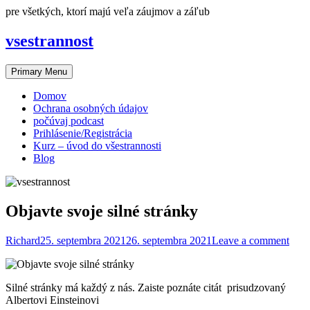
Skip
pre všetkých, ktorí majú veľa záujmov a záľub
to
content
vsestrannost
Primary Menu
Domov
Ochrana osobných údajov
počúvaj podcast
Prihlásenie/Registrácia
Kurz – úvod do všestrannosti
Blog
Objavte svoje silné stránky
Richard
25. septembra 2021
26. septembra 2021
Leave a comment
Silné stránky má každý z nás. Zaiste poznáte citát prisudzovaný
Albertovi Einsteinovi