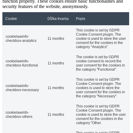
function properly. These cookies ensure basic functionalities and
security features of the website, anonymously.
Cookie
Dĺžka trvania
Popis
This cookie is set by GDPR
Cookie Consent plugin. The
cookielawinfo-
11 months
cookie is used to store the user
checkbox-analytics
consent for the cookies in the
category "Analytics".
The cookie is set by GDPR
cookielawinfo-
cookie consent to record the
11 months
checkbox-functional
user consent for the cookies in
the category "Functional".
This cookie is set by GDPR
Cookie Consent plugin. The
cookielawinfo-
11 months
cookies is used to store the
checkbox-necessary
user consent for the cookies in
the category "Necessary".
This cookie is set by GDPR
Cookie Consent plugin. The
cookielawinfo-
11 months
cookie is used to store the user
checkbox-others
consent for the cookies in the
category "Other.