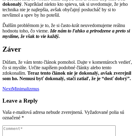
dokonalý
. Napríklad niekto kto spieva, tak si uvedomuje, že jeho
technika nie je najlepšia, avšak obyčajný poslucháč by si to
nevšimol a spev by ho potešil.
Ďalším problémom je to, že si často-krát neuvedomujeme reálnu
hodnotu toho, čo vieme.
Ide nám to ľahko a prirodzene a preto si
myslíme, že však to vie každý.
Záver
Dúfam, že vám tento článok pomohol. Dajte v komentároch vedieť,
čo si myslíte. Určite napíšem podobné články alebo tento
zdokonalím.
Teraz tento článok nie je dokonalý, avšak zverejnil
som ho. Nemusí byť dokonalý, stačí zatiaľ, že je “dosť dobrý”.
Post
Next
Minimalizmus
navigation
Leave a Reply
Vaša e-mailová adresa nebude zverejnená.
Vyžadované polia sú
označené
*