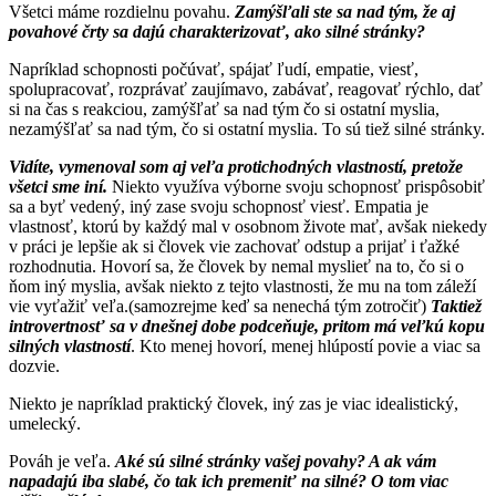
Všetci máme rozdielnu povahu.
Zamýšľali ste sa nad tým, že aj
povahové črty sa dajú charakterizovať, ako silné stránky?
Napríklad schopnosti počúvať, spájať ľudí, empatie, viesť,
spolupracovať, rozprávať zaujímavo, zabávať, reagovať rýchlo, dať
si na čas s reakciou, zamýšľať sa nad tým čo si ostatní myslia,
nezamýšľať sa nad tým, čo si ostatní myslia. To sú tiež silné stránky.
Vidíte, vymenoval som aj veľa protichodných vlastností, pretože
všetci sme iní.
Niekto využíva výborne svoju schopnosť prispôsobiť
sa a byť vedený, iný zase svoju schopnosť viesť. Empatia je
vlastnosť, ktorú by každý mal v osobnom živote mať, avšak niekedy
v práci je lepšie ak si človek vie zachovať odstup a prijať i ťažké
rozhodnutia. Hovorí sa, že človek by nemal myslieť na to, čo si o
ňom iný myslia, avšak niekto z tejto vlastnosti, že mu na tom záleží
vie vyťažiť veľa.(samozrejme keď sa nenechá tým zotročiť)
Taktiež
introvertnosť sa v dnešnej dobe podceňuje, pritom má veľkú kopu
silných vlastností
. Kto menej hovorí, menej hlúpostí povie a viac sa
dozvie.
Niekto je napríklad praktický človek, iný zas je viac idealistický,
umelecký.
Pováh je veľa.
Aké sú silné stránky vašej povahy? A ak vám
napadajú iba slabé, čo tak ich premeniť na silné? O tom viac