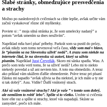
Slabé stránky, obmedzujúce presvedčenia
a strachy
Možno po nasledovných cvičeniach sa cítite lepšie, avšak určite vám
začnú vyskakovať rôzne zlé myšlienky.
Poviete si : ” moja silná stránka je, že som umelecky nadaný” a
potom “avšak umením sa dnes neuživím”.
Napríklad mňa baví písať príbehy. Parkrát som sa pustil do prózy,
avšak nikdy som tomu nevenoval veľa času,
vždy som mal v hlave,
že “písaním sa na Slovensku uživiť nedá”. A zrazu som niekde na
internete čítal, že na slovensku sú autori, ktorý sa uživia
písaním.
Napríklad
Juraj Červeňák
. Skoro mi sánka spadla. Wau. A
prečo som teda veril tomu, že sa uživiť nedá? Lebo mi to niekto
niekedy povedal a už ani neviem kto. A toto ma obmedzilo. A teraz
ako príklad vám ukážem ďalšie obmedzenie. Práve teraz pri písaní
článku mi napadlo “avšak uživia sa iba niektorí, je ich málo a ty nie
si tak dobrý”. Auu. Vidíte? Ďalší vnútorný strach.
Aké sú vaše vnútorné strachy? Aké je vaše ” v tomto som dobrý,
ale nemôžem to robiť lebo”. Spíšte si to všetko.
Urobte si cvičenia
hore ešte raz a spíšte si strachy, ktoré vás napadajú. Skúste sa
zamyslieť, prečo ich máte.