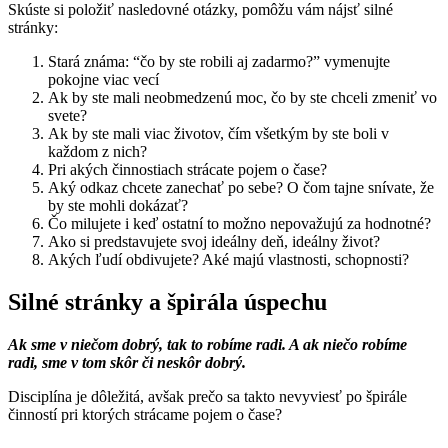
Skúste si položiť nasledovné otázky, pomôžu vám nájsť silné
stránky:
Stará známa: “čo by ste robili aj zadarmo?” vymenujte
pokojne viac vecí
Ak by ste mali neobmedzenú moc, čo by ste chceli zmeniť vo
svete?
Ak by ste mali viac životov, čím všetkým by ste boli v
každom z nich?
Pri akých činnostiach strácate pojem o čase?
Aký odkaz chcete zanechať po sebe? O čom tajne snívate, že
by ste mohli dokázať?
Čo milujete i keď ostatní to možno nepovažujú za hodnotné?
Ako si predstavujete svoj ideálny deň, ideálny život?
Akých ľudí obdivujete? Aké majú vlastnosti, schopnosti?
Silné stránky a špirála úspechu
Ak sme v niečom dobrý, tak to robíme radi. A ak niečo robíme
radi, sme v tom skôr či neskôr dobrý.
Disciplína je dôležitá, avšak prečo sa takto nevyviesť po špirále
činností pri ktorých strácame pojem o čase?