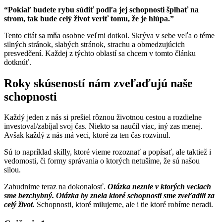
“Pokiaľ budete rybu súdiť podľa jej schopnosti šplhať na
strom, tak bude celý život veriť tomu, že je hlúpa.”
Tento citát sa mňa osobne veľmi dotkol. Skrýva v sebe veľa o téme
silných stránok, slabých stránok, strachu a obmedzujúcich
presvedčení. Každej z týchto oblastí sa chcem v tomto článku
dotknúť.
Roky skúseností nám zveľaďujú naše
schopnosti
Každý jeden z nás si prešiel rôznou životnou cestou a rozdielne
investoval/zabíjal svoj čas. Niekto sa naučil viac, iný zas menej.
Avšak každý z nás má veci, ktoré za ten čas rozvinul.
Sú to napríklad skilly, ktoré vieme rozoznať a popísať, ale taktiež i
vedomosti, či formy správania o ktorých netušíme, že sú našou
silou.
Zabudnime teraz na dokonalosť.
Otázka neznie v ktorých veciach
sme bezchybný. Otázka by znela ktoré schopnosti sme zveľadili za
celý život.
Schopnosti, ktoré milujeme, ale i tie ktoré robíme neradi.