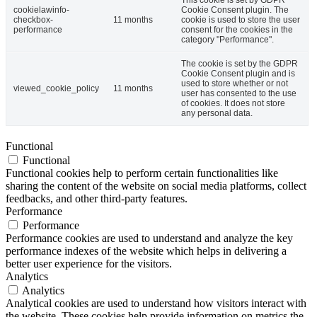
This cookie is set by GDPR
cookielawinfo-
Cookie Consent plugin. The
checkbox-
11 months
cookie is used to store the user
performance
consent for the cookies in the
category "Performance".
The cookie is set by the GDPR
Cookie Consent plugin and is
used to store whether or not
viewed_cookie_policy
11 months
user has consented to the use
of cookies. It does not store
any personal data.
Functional
Functional
Functional cookies help to perform certain functionalities like
sharing the content of the website on social media platforms, collect
feedbacks, and other third-party features.
Performance
Performance
Performance cookies are used to understand and analyze the key
performance indexes of the website which helps in delivering a
better user experience for the visitors.
Analytics
Analytics
Analytical cookies are used to understand how visitors interact with
the website. These cookies help provide information on metrics the