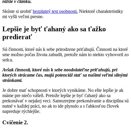
nižšie v článku.
Skúste si urobiť
bezplatný test osobnosti.
Niektoré charakteristiky
mi vyšli veľmi presne.
Lepšie je byť ťahaný ako sa ťažko
predierať
Sú činnosti, ktoré nás k sebe prirodzene priťahujú. Činnosti na ktoré
sme možno počas života zabudli, pretože nám to niekto vyhovoril zo
srdca.
Avšak činnosti, ktoré nás k sebe neodolateľne priťahujú, pri
ktorých strácame čas, majú potenciál stať sa našimi veľmi silnými
stránkami.
Je dobre mať schopnosti v ktorých vynikáme. No ešte lepšie je ak
máme pre niečo vášeň. Pretože lepšie je byť ťahaný ako sa
prekonávať v nejakej veci. Samozrejme prekonávanie a disciplína sú
nutné v každej práci, no ak to ide plynulo a s ľahkosťou človek
napreduje rýchlejšie.
Cvičenie 2.