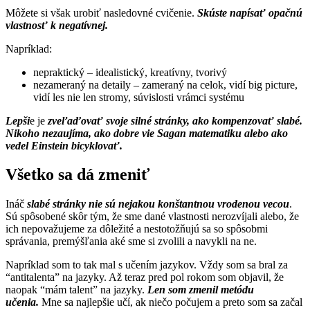
Môžete si však urobiť nasledovné cvičenie.
Skúste napísať opačnú
vlastnosť k negatívnej.
Napríklad:
nepraktický – idealistický, kreatívny, tvorivý
nezameraný na detaily – zameraný na celok, vidí big picture,
vidí les nie len stromy, súvislosti vrámci systému
Lepši
e je
zveľaďovať svoje silné stránky, ako kompenzovať slabé.
Nikoho nezaujíma, ako dobre vie Sagan matematiku alebo ako
vedel Einstein bicyklovať.
Všetko sa dá zmeniť
Ináč
slabé stránky nie sú nejakou konštantnou vrodenou vecou
.
Sú spôsobené skôr tým, že sme dané vlastnosti nerozvíjali alebo, že
ich nepovažujeme za dôležité a nestotožňujú sa so spôsobmi
správania, premýšľania aké sme si zvolili a navykli na ne.
Napríklad som to tak mal s učením jazykov. Vždy som sa bral za
“antitalenta” na jazyky. Až teraz pred pol rokom som objavil, že
naopak “mám talent” na jazyky.
Len som zmenil metódu
učenia.
Mne sa najlepšie učí, ak niečo počujem a preto som sa začal