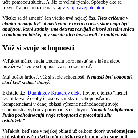
učiť pomocou sluchu. A išlo to veľmi rýchlo. Spôsoby ako sa
rozvíjať a učiť môžete nájsť aj
v zaujímavej literatúre
.
Všetko sa dá zmeniť, len všetko trvá nejaký čas.
Tieto cvičenia v
článku nemajú byť obmedzením v učení a raste, skôr majú byť
analýzou, ktoré stránky sme doteraz rozvíjali a ktoré sú nám srdcu
a hodnotovo blízke, aby sme do nich investovali i v budúcnosti.
Váž si svoje schopnosti
Veľakrát máme ľudia tendenciu porovnávať sa s inými alebo
považovať svoje schopnosti za samozrejmosť.
Maj trošku hrdosť, váž si svoje schopnosti.
Nemusíš byť dokonalý,
stačí keď si dosť dobrý.
Existuje tkz.
Dunningov Krugerov efekt
hovorí o tomto “menej
kvalifikované osoby či osoby s nízkymi schopnosťami a
kompetenciami v danej oblasti výrazne nadhodnocujú svoje
schopnosti a výkon v porovnaní s ostatnými.
Naopak kvalifikovaní
ľudia podhodnocujú svoje schopnosti a preceňujú silu
ostatných
.”
Veľakrát, keď sme v nejakej oblasti už celkom dobrý
uvedomujeme
si dostatočne, čo všetko nám chýba ešte k tomu aby sme boli